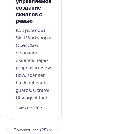
управляемое
создание
скиллов с
ревью
Как работает
Skill Workshop в
OpenClaw:
создание
скиллов через
proposal/review
flow, scanner,
hash, rollback
guards, Control
UI и agent tool.
1 июня 2026 г.
Показать все (25)