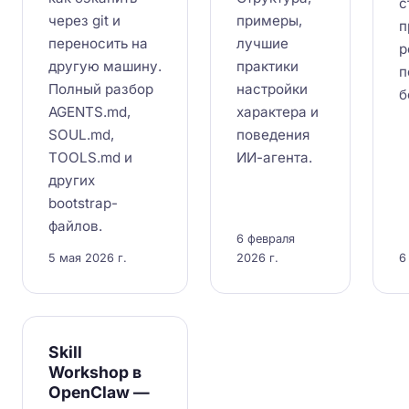
с
через git и
примеры,
п
переносить на
лучшие
р
другую машину.
практики
п
Полный разбор
настройки
б
AGENTS.md,
характера и
SOUL.md,
поведения
TOOLS.md и
ИИ-агента.
других
bootstrap-
файлов.
6 февраля
5 мая 2026 г.
2026 г.
6
Skill
Workshop в
OpenClaw —