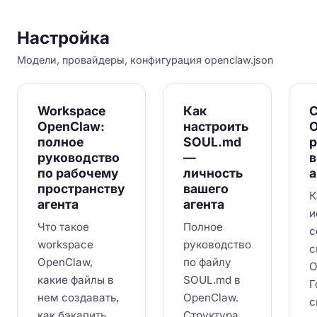
Настройка
Модели, провайдеры, конфигурация openclaw.json
Workspace
Как
OpenClaw:
настроить
O
полное
SOUL.md
руководство
—
по рабочему
личность
а
пространству
вашего
К
агента
агента
и
Что такое
Полное
с
workspace
руководство
с
OpenClaw,
по файлу
O
какие файлы в
SOUL.md в
Г
нем создавать,
OpenClaw.
с
как бэкапить
Структура,