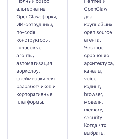
Полный обзор
Hermes и
альтернатив
OpenClaw —
OpenClaw: форки,
два
ИИ-сотрудники,
крупнейших
no-code
open source
конструкторы,
агента.
голосовые
Честное
агенты,
сравнение:
автоматизация
архитектура,
воркфлоу,
каналы,
фреймворки для
voice,
разработчиков и
кодинг,
корпоративные
browser,
платформы.
модели,
memory,
security.
Когда что
выбрать.