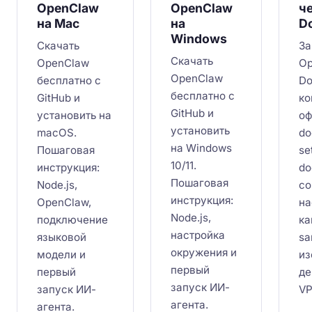
OpenClaw
OpenClaw
ч
на Mac
на
D
Windows
Скачать
За
Скачать
OpenClaw
Op
OpenClaw
бесплатно с
Do
бесплатно с
GitHub и
ко
GitHub и
установить на
оф
установить
macOS.
do
на Windows
Пошаговая
se
10/11.
инструкция:
do
Пошаговая
Node.js,
co
инструкция:
OpenClaw,
на
Node.js,
подключение
ка
настройка
языковой
sa
окружения и
модели и
из
первый
первый
де
запуск ИИ-
запуск ИИ-
VP
агента.
агента.