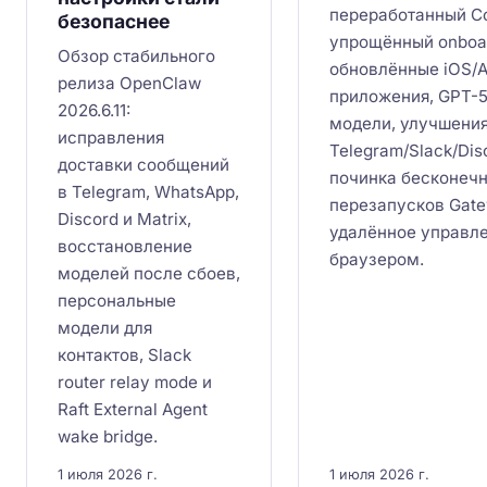
переработанный Con
безопаснее
упрощённый onboar
Обзор стабильного
обновлённые iOS/
релиза OpenClaw
приложения, GPT-5
2026.6.11:
модели, улучшени
исправления
Telegram/Slack/Dis
доставки сообщений
починка бесконеч
в Telegram, WhatsApp,
перезапусков Gate
Discord и Matrix,
удалённое управл
восстановление
браузером.
моделей после сбоев,
персональные
модели для
контактов, Slack
router relay mode и
Raft External Agent
wake bridge.
1 июля 2026 г.
1 июля 2026 г.