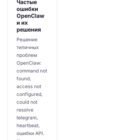
Частые
ошибки
OpenClaw
и их
решения
Решение
типичных
проблем
OpenClaw:
command not
found,
access not
configured,
could not
resolve
telegram,
heartbeat,
ошибки API.