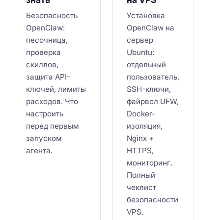
Безопасность
Установка
OpenClaw:
OpenClaw на
песочница,
сервер
проверка
Ubuntu:
скиллов,
отдельный
защита API-
пользователь,
ключей, лимиты
SSH-ключи,
расходов. Что
файрвол UFW,
настроить
Docker-
перед первым
изоляция,
запуском
Nginx +
агента.
HTTPS,
мониторинг.
Полный
чеклист
безопасности
VPS.