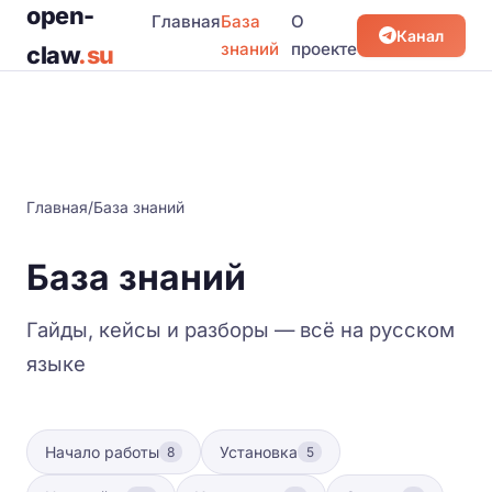
open-
Главная
База
О
Канал
знаний
проекте
claw
.su
Главная
/
База знаний
База знаний
Гайды, кейсы и разборы — всё на русском
языке
Начало работы
Установка
8
5