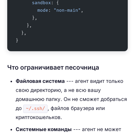
      sandbox
: {
        mode
: 
"non-main"
,
      },
    },
  },
}
Что ограничивает песочница
Файловая система
--- агент видит только
свою директорию, а не всю вашу
домашнюю папку. Он не сможет добраться
до
, файлов браузера или
~/.ssh/
криптокошельков.
Системные команды
--- агент не может