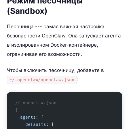
Режим песочницы
(Sandbox)
Песочница --- самая важная настройка
безопасности OpenClaw. Она запускает агента
в изолированном Docker-контейнере,
ограничивая его возможности.
Чтобы включить песочницу, добавьте в
:
~/.openclaw/openclaw.json
// openclaw.json
{
  agents
: {
    defaults
: {