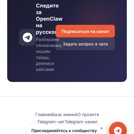
Следите
за
OpenClaw
на
Подписаться на канал
русском
Разбираем
Задать вопрос в чате
обновления,
пишем
гайды,
делимся
кейсами
Главная
База знаний
О проекте
Telegram-чат
Telegram-канал
×
© 2026 open-claw.su
Присоединяйтесь к сообществу