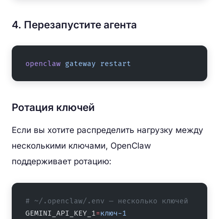
4. Перезапустите агента
openclaw
 gateway
 restart
Ротация ключей
Если вы хотите распределить нагрузку между
несколькими ключами, OpenClaw
поддерживает ротацию:
# ~/.openclaw/.env — несколько ключей
GEMINI_API_KEY_1
=
ключ-1