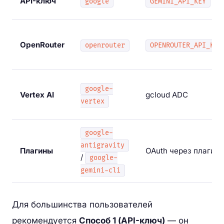
API-ключ
google
GEMINI_API_KEY
OpenRouter
openrouter
OPENROUTER_API_KEY
google-
Vertex AI
gcloud ADC
vertex
google-
antigravity
Плагины
OAuth через плагин
/
google-
gemini-cli
Для большинства пользователей
рекомендуется
Способ 1 (API-ключ)
— он