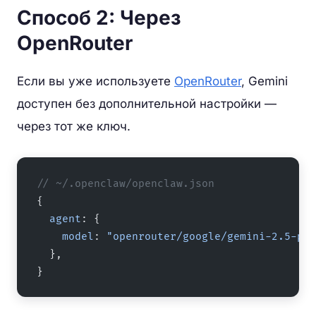
Способ 2: Через
OpenRouter
Если вы уже используете
OpenRouter
, Gemini
доступен без дополнительной настройки —
через тот же ключ.
// ~/.openclaw/openclaw.json
{
  agent
: {
    model
: 
"openrouter/google/gemini-2.5-pro
  },
}