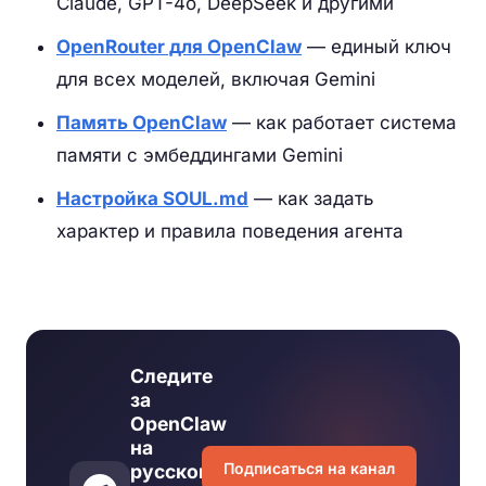
Claude, GPT-4o, DeepSeek и другими
OpenRouter для OpenClaw
— единый ключ
для всех моделей, включая Gemini
Память OpenClaw
— как работает система
памяти с эмбеддингами Gemini
Настройка SOUL.md
— как задать
характер и правила поведения агента
Следите
за
OpenClaw
на
Подписаться на канал
русском