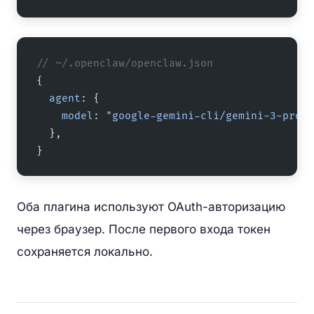
// ~/.openclaw/openclaw.json
{
  agent
: {
    model
: 
"google-gemini-cli/gemini-3-pro-p
  },
}
Оба плагина используют OAuth-авторизацию
через браузер. После первого входа токен
сохраняется локально.