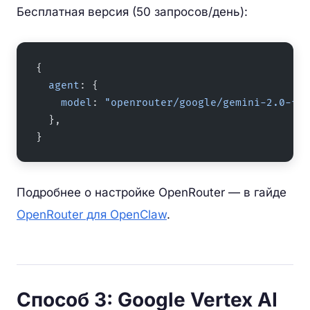
Бесплатная версия (50 запросов/день):
{
  agent
: {
    model
: 
"openrouter/google/gemini-2.0-fla
  },
}
Подробнее о настройке OpenRouter — в гайде
OpenRouter для OpenClaw
.
Способ 3: Google Vertex AI