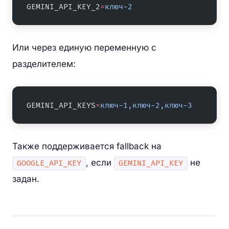
GEMINI_API_KEY_2
=
ключ-2
Или через единую переменную с
разделителем:
GEMINI_API_KEYS
=
ключ-1,ключ-2,ключ-3
Также поддерживается fallback на
, если
не
GOOGLE_API_KEY
GEMINI_API_KEY
задан.