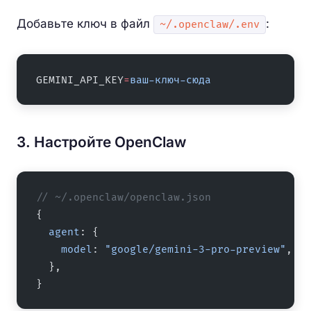
Добавьте ключ в файл
:
~/.openclaw/.env
GEMINI_API_KEY
=
ваш-ключ-сюда
3. Настройте OpenClaw
// ~/.openclaw/openclaw.json
{
  agent
: {
    model
: 
"google/gemini-3-pro-preview"
,
  },
}