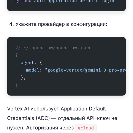
gcloud
 auth
 application-default
 login
Укажите провайдер в конфигурации:
// ~/.openclaw/openclaw.json
{
  agent
: {
    model
: 
"google-vertex/gemini-3-pro-previ
  },
}
Vertex AI использует Application Default
Credentials (ADC) — отдельный API-ключ не
нужен. Авторизация через
gcloud