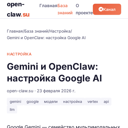
open-
Главная
База
О
Канал
знаний
проекте
claw
.su
Главная
/
База знаний
/
Настройка
/
Gemini и OpenClaw: настройка Google AI
НАСТРОЙКА
Gemini и OpenClaw:
настройка Google AI
open-claw.su · 23 февраля 2026 г.
gemini
google
модели
настройка
vertex
api
llm
Google Gemini — семейство мультимодальных