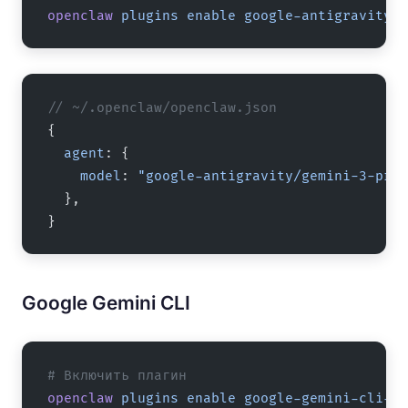
openclaw
 plugins
 enable
 google-antigravity-a
// ~/.openclaw/openclaw.json
{
  agent
: {
    model
: 
"google-antigravity/gemini-3-pro-
  },
}
Google Gemini CLI
# Включить плагин
openclaw
 plugins
 enable
 google-gemini-cli-au