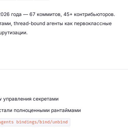
026 года — 67 коммитов, 45+ контрибьюторов.
тами, thread-bound агенты как первоклассные
шрутизации.
w управления секретами
стали полноценными рантаймами
agents bindings/bind/unbind