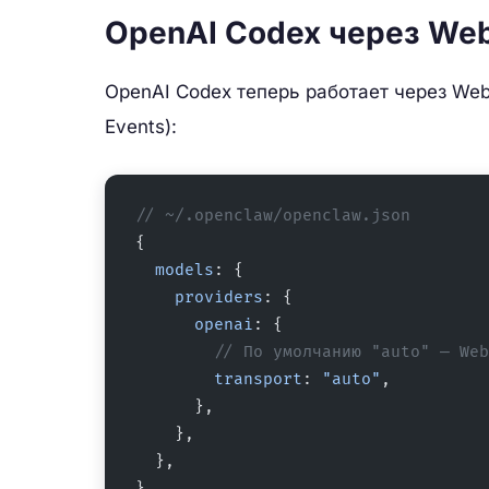
OpenAI Codex через We
OpenAI Codex теперь работает через Web
Events):
// ~/.openclaw/openclaw.json
{
  models
: {
    providers
: {
      openai
: {
        // По умолчанию "auto" — Web
        transport
: 
"auto"
,
      },
    },
  },
}