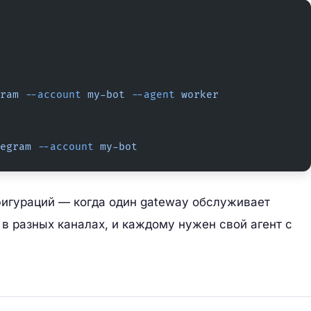
ram
 --account
 my-bot
 --agent
 worker
egram
 --account
 my-bot
фигураций — когда один gateway обслуживает
 в разных каналах, и каждому нужен свой агент с