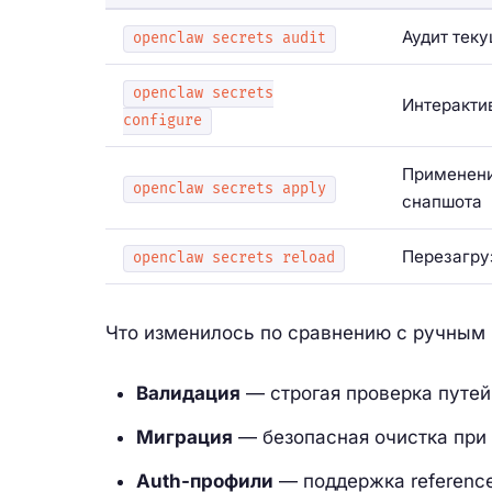
Аудит теку
openclaw secrets audit
openclaw secrets
Интеракти
configure
Применени
openclaw secrets apply
снапшота
Перезагру
openclaw secrets reload
Что изменилось по сравнению с ручным
Валидация
— строгая проверка путей
Миграция
— безопасная очистка при
Auth-профили
— поддержка reference