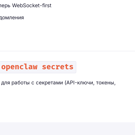
ерь WebSocket-first
едомления
openclaw secrets
для работы с секретами (API-ключи, токены,