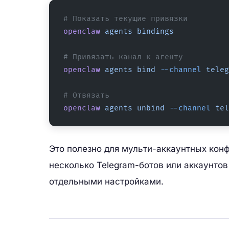
# Показать текущие привязки
openclaw
 agents
 bindings
# Привязать канал к агенту
openclaw
 agents
 bind
 --channel
 teleg
# Отвязать
openclaw
 agents
 unbind
 --channel
 tel
Это полезно для мульти-аккаунтных кон
несколько Telegram-ботов или аккаунтов
отдельными настройками.