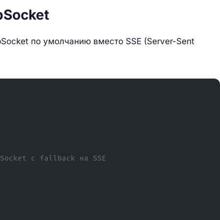
bSocket
Socket по умолчанию вместо SSE (Server-Sent
Socket с fallback на SSE