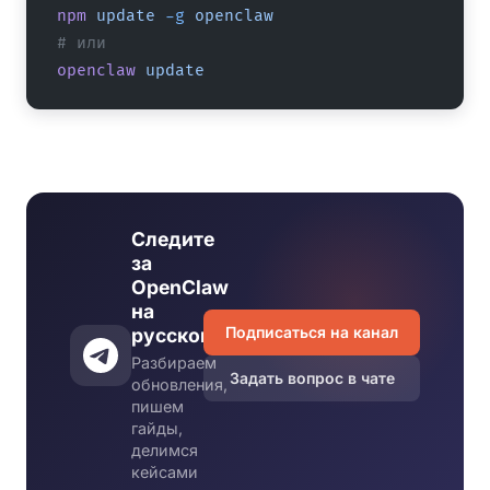
npm
 update
 -g
 openclaw
# или
openclaw
 update
Следите
за
OpenClaw
на
Подписаться на канал
русском
Разбираем
Задать вопрос в чате
обновления,
пишем
гайды,
делимся
кейсами