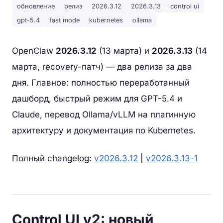
обновление
релиз
2026.3.12
2026.3.13
control ui
gpt-5.4
fast mode
kubernetes
ollama
OpenClaw
2026.3.12
(13 марта) и
2026.3.13
(14
марта, recovery-патч) — два релиза за два
дня. Главное: полностью переработанный
дашборд, быстрый режим для GPT-5.4 и
Claude, перевод Ollama/vLLM на плагинную
архитектуру и документация по Kubernetes.
Полный changelog:
v2026.3.12
|
v2026.3.13-1
Control UI v2: новый