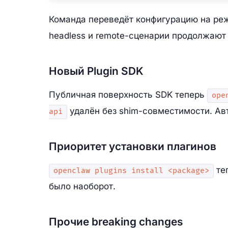
Команда переведёт конфигурацию на р
headless и remote-сценарии продолжают 
Новый Plugin SDK
Публичная поверхность SDK теперь
ope
удалён без shim-совместимости. Ав
api
Приоритет установки плагинов
те
openclaw plugins install <package>
было наоборот.
Прочие breaking changes