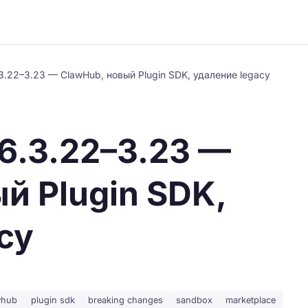
.22–3.23 — ClawHub, новый Plugin SDK, удаление legacy
6.3.22–3.23 —
й Plugin SDK,
cy
whub
plugin sdk
breaking changes
sandbox
marketplace