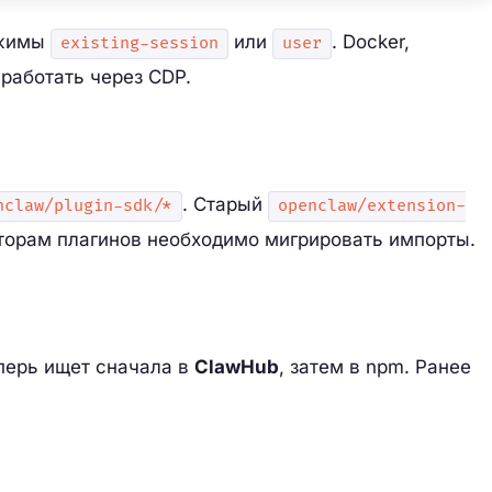
ежимы
или
. Docker,
existing-session
user
работать через CDP.
. Старый
nclaw/plugin-sdk/*
openclaw/extension-
торам плагинов необходимо мигрировать импорты.
перь ищет сначала в
ClawHub
, затем в npm. Ранее