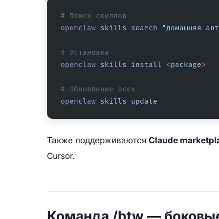
# Поиск скиллов
openclaw
 skills
 search
 "домашняя авт
# Установка
openclaw
 skills
 install
 <
packag
e
>
# Обновление всех
openclaw
 skills
 update
Также поддерживаются
Claude marketpl
Cursor.
Команда /btw — боковы