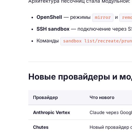
Архитектура песочниц стала модульной:
OpenShell
— режимы
и
mirror
rem
SSH sandbox
— подключение через SS
Команды
sandbox list/recreate/prun
Новые провайдеры и мо
Провайдер
Что нового
Anthropic Vertex
Claude через Googl
Chutes
Новый провайдер 