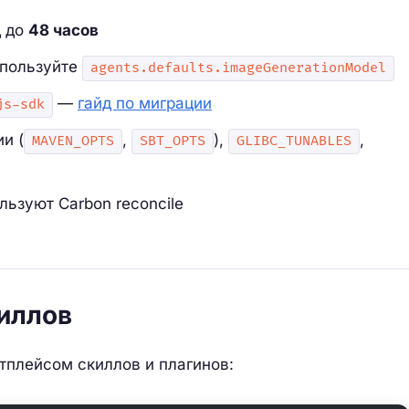
д до
48 часов
пользуйте
agents.defaults.imageGenerationModel
—
гайд по миграции
js-sdk
и (
,
),
,
MAVEN_OPTS
SBT_OPTS
GLIBC_TUNABLES
ьзуют Carbon reconcile
иллов
тплейсом скиллов и плагинов: