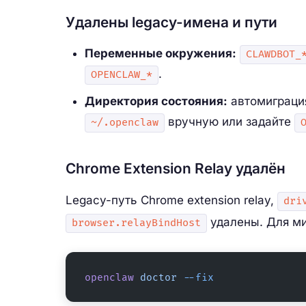
Удалены legacy-имена и пути
Переменные окружения:
CLAWDBOT_
.
OPENCLAW_*
Директория состояния:
автомиграци
вручную или задайте
~/.openclaw
Chrome Extension Relay удалён
Legacy-путь Chrome extension relay,
dri
удалены. Для ми
browser.relayBindHost
openclaw
 doctor
 --fix