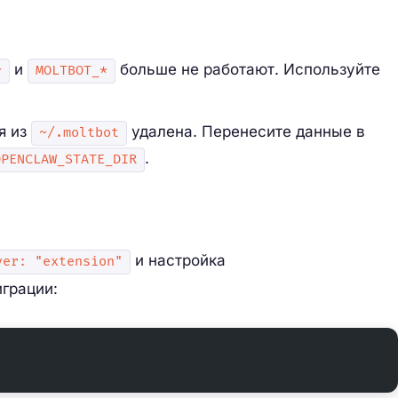
и
больше не работают. Используйте
*
MOLTBOT_*
я из
удалена. Перенесите данные в
~/.moltbot
.
OPENCLAW_STATE_DIR
и настройка
ver: "extension"
грации: