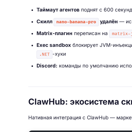
Таймаут агентов
поднят с 600 секун
Скилл
удалён
— ис
nano-banana-pro
Matrix-плагин
переписан на
matrix-
Exec sandbox
блокирует JVM-инъекци
-хуки
.NET
Discord:
команды по умолчанию испол
ClawHub: экосистема ск
Нативная интеграция с ClawHub — марке