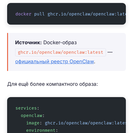
docker
 pull
 ghcr.io/openclaw/openclaw:latest
Источник:
Docker-образ
—
ghcr.io/openclaw/openclaw:latest
официальный реестр OpenClaw
.
Для ещё более компактного образа:
services
:
  openclaw
:
    image
: 
ghcr.io/openclaw/openclaw:latest
    environment
: