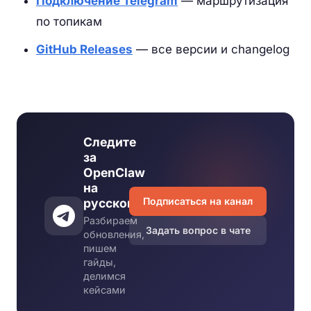
Подключение Telegram
— маршрутизация
по топикам
GitHub Releases
— все версии и changelog
Следите
за
OpenClaw
на
Подписаться на канал
русском
Разбираем
Задать вопрос в чате
обновления,
пишем
гайды,
делимся
кейсами