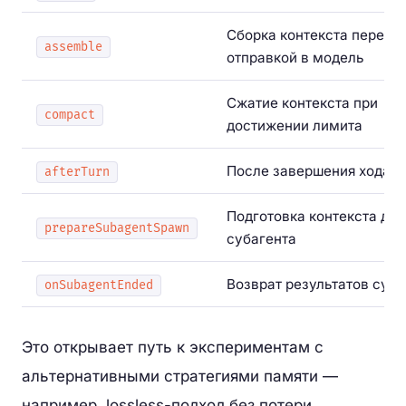
Сборка контекста перед
assemble
отправкой в модель
Сжатие контекста при
compact
достижении лимита
После завершения хода а
afterTurn
Подготовка контекста для
prepareSubagentSpawn
субагента
Возврат результатов суба
onSubagentEnded
Это открывает путь к экспериментам с
альтернативными стратегиями памяти —
например, lossless-подход без потери