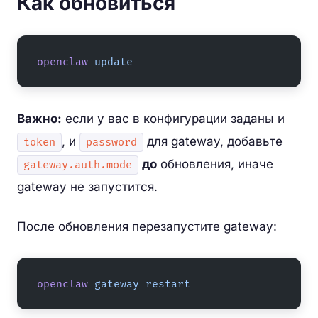
Как обновиться
openclaw
 update
Важно:
если у вас в конфигурации заданы и
, и
для gateway, добавьте
token
password
до
обновления, иначе
gateway.auth.mode
gateway не запустится.
После обновления перезапустите gateway:
openclaw
 gateway
 restart