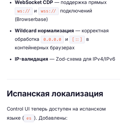
WebSocket CDP
— поддержка прямых
и
подключений
ws://
wss://
(Browserbase)
Wildcard нормализация
— корректная
обработка
и
в
0.0.0.0
[::]
контейнерных браузерах
IP-валидация
— Zod-схема для IPv4/IPv6
Испанская локализация
Control UI теперь доступен на испанском
языке (
). Добавлены:
es