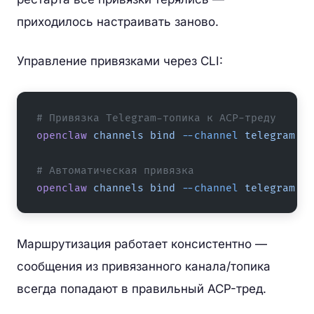
приходилось настраивать заново.
Управление привязками через CLI:
# Привязка Telegram-топика к ACP-треду
openclaw
 channels
 bind
 --channel
 telegram
 --
# Автоматическая привязка
openclaw
 channels
 bind
 --channel
 telegram
 --
Маршрутизация работает консистентно —
сообщения из привязанного канала/топика
всегда попадают в правильный ACP-тред.