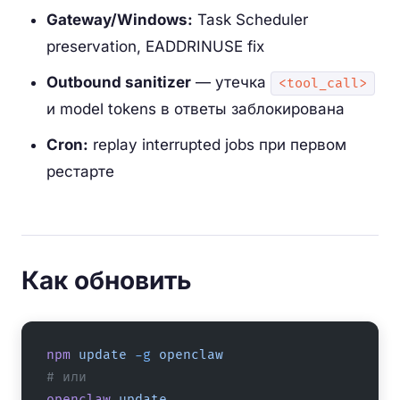
Gateway/Windows:
Task Scheduler
preservation, EADDRINUSE fix
Outbound sanitizer
— утечка
<tool_call>
и model tokens в ответы заблокирована
Cron:
replay interrupted jobs при первом
рестарте
Как обновить
npm
 update
 -g
 openclaw
# или
openclaw
 update