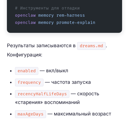
# Инструменты для отладки
openclaw
 memory
 rem-harness
openclaw
 memory
 promote-explain
Результаты записываются в
.
dreams.md
Конфигурация:
— вкл/выкл
enabled
— частота запуска
frequency
— скорость
recencyHalfLifeDays
«старения» воспоминаний
— максимальный возраст
maxAgeDays