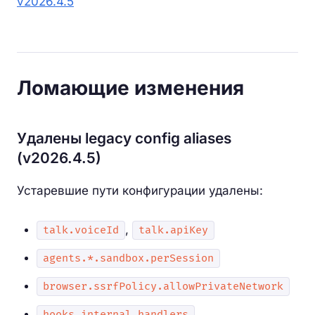
v2026.4.5
Ломающие изменения
Удалены legacy config aliases
(v2026.4.5)
Устаревшие пути конфигурации удалены:
,
talk.voiceId
talk.apiKey
agents.*.sandbox.perSession
browser.ssrfPolicy.allowPrivateNetwork
hooks.internal.handlers