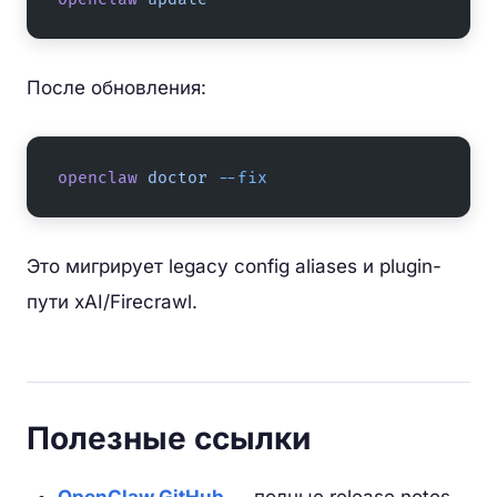
После обновления:
openclaw
 doctor
 --fix
Это мигрирует legacy config aliases и plugin-
пути xAI/Firecrawl.
Полезные ссылки