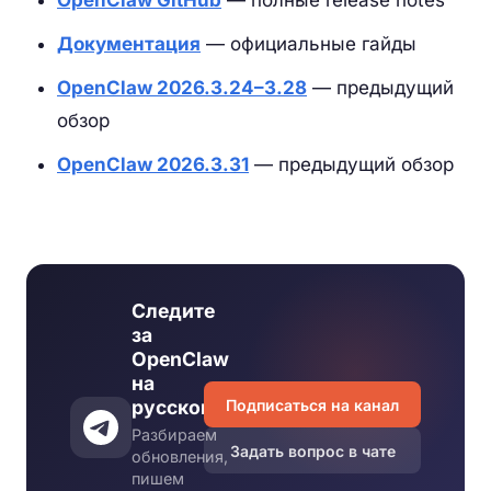
OpenClaw GitHub
— полные release notes
Документация
— официальные гайды
OpenClaw 2026.3.24–3.28
— предыдущий
обзор
OpenClaw 2026.3.31
— предыдущий обзор
Следите
за
OpenClaw
на
Подписаться на канал
русском
Разбираем
Задать вопрос в чате
обновления,
пишем