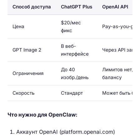
Способ доступа
ChatGPT Plus
OpenAI API
$20/мес
Цена
Pay-as-you-go
фикс
В веб-
GPT Image 2
Через API запр
интерфейсе
До 40
Лимитов нет, то
Ограничения
изобр./день
балансу
Скорость
Стандарт
Может быть бы
Что нужно для OpenClaw:
Аккаунт OpenAI (platform.openai.com)