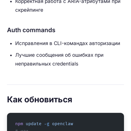
Корректная работа с ARIA-атрибутами при
скрейпинге
Auth commands
Исправления в CLI-командах авторизации
Лучшие сообщения об ошибках при
неправильных credentials
Как обновиться
npm
 update
 -g
 openclaw