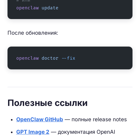
# или
openclaw
 update
После обновления:
openclaw
 doctor
 --fix
Полезные ссылки
OpenClaw GitHub
— полные release notes
GPT Image 2
— документация OpenAI