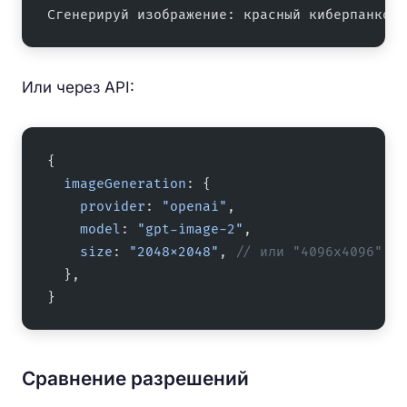
Сгенерируй изображение: красный киберпанковы
Или через API:
{
  imageGeneration
: {
    provider
: 
"openai"
,
    model
: 
"gpt-image-2"
,
    size
: 
"2048x2048"
, 
// или "4096x4096"
  },
}
Сравнение разрешений