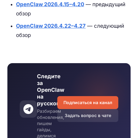
OpenClaw 2026.4.15–4.20
— предыдущий
обзор
OpenClaw 2026.4.22–4.27
— следующий
обзор
Следите
за
OpenClaw
на
Подписаться на канал
русском
Разбираем
Задать вопрос в чате
обновления,
пишем
гайды,
делимся