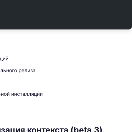
кций
ильного релиза
ьной инсталляции
ация контекста (beta.3)