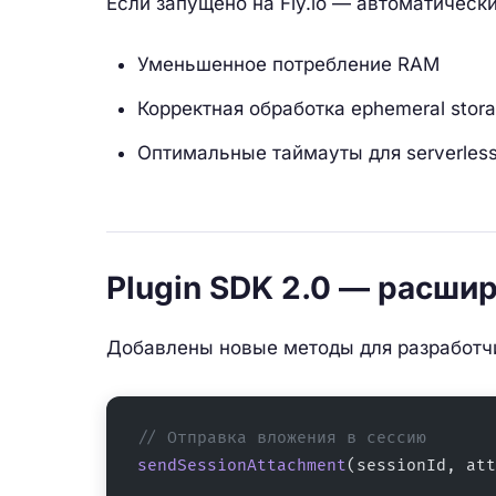
Если запущено на Fly.io — автоматическ
Уменьшенное потребление RAM
Корректная обработка ephemeral stor
Оптимальные таймауты для serverles
Plugin SDK 2.0 — расшир
Добавлены новые методы для разработчи
// Отправка вложения в сессию
sendSessionAttachment
(sessionId, att