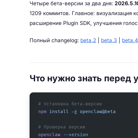
Четыре бета-версии за два дня:
2026.5.1
1209 коммитов. Главное: визуализация к
расширение Plugin SDK, улучшения голосо
Полный changelog:
beta.2
|
beta.3
|
beta.4
Что нужно знать перед 
# Установка бета-версии
npm
 install
 -g
 openclaw@beta
# Проверка версии
openclaw
 --version