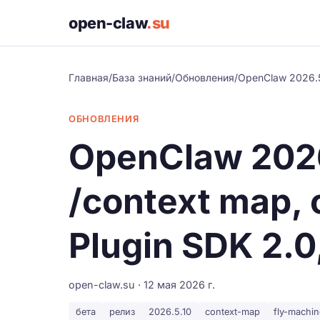
open-claw
.su
Главная
/
База знаний
/
Обновления
/
OpenClaw 2026.5.
ОБНОВЛЕНИЯ
OpenClaw 2026
/context map, 
Plugin SDK 2.0
open-claw.su · 12 мая 2026 г.
бета
релиз
2026.5.10
context-map
fly-machi