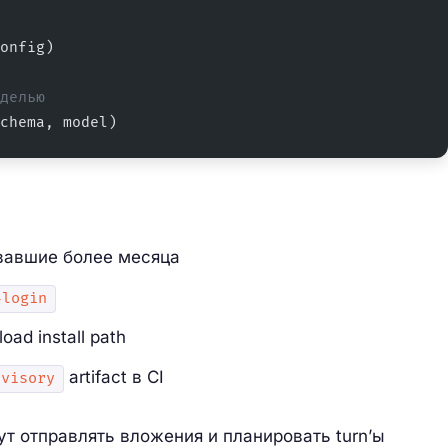
onfig)
делью
chema, model)
овавшие более месяца
-login
oad install path
artifact в CI
dvisory
т отправлять вложения и планировать turn’ы