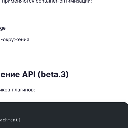
и применяются container-оптимизации:
age
s-окружения
ение API (beta.3)
ков плагинов:
achment)