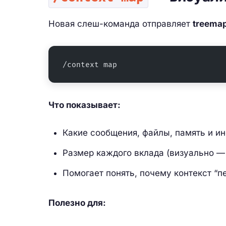
Новая слеш-команда отправляет
treema
/context map
Что показывает:
Какие сообщения, файлы, память и ин
Размер каждого вклада (визуально —
Помогает понять, почему контекст “п
Полезно для: