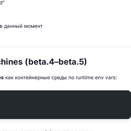
d”
 в данный момент
chines (beta.4–beta.5)
es
как контейнерные среды по runtime env vars: