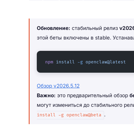
Обновление:
стабильный релиз
v2026
этой беты включены в stable. Устана
npm
 install
 -g
 openclaw@latest
Обзор v2026.5.12
Важно:
это предварительный обзор
б
могут измениться до стабильного рели
.
install -g openclaw@beta