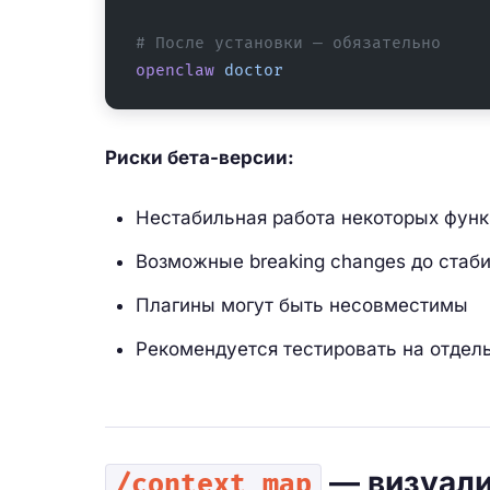
# После установки — обязательно
openclaw
 doctor
Риски бета-версии:
Нестабильная работа некоторых фун
Возможные breaking changes до стаб
Плагины могут быть несовместимы
Рекомендуется тестировать на отдел
— визуализ
/context map