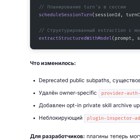
// Планирование turn'а в сессии
scheduleSessionTurn
(sessionId, turnC
// Структурированный extraction с мо
extractStructuredWithModel
(prompt, s
Что изменилось:
Deprecated public subpaths, существ
Удалён owner-specific
provider-auth
Добавлен opt-in private skill archive upl
Неблокирующий
plugin-inspector-a
Для разработчиков:
плагины теперь могу