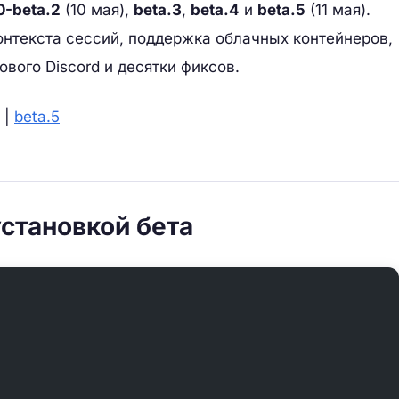
0-beta.2
(10 мая),
beta.3
,
beta.4
и
beta.5
(11 мая).
онтекста сессий, поддержка облачных контейнеров,
вого Discord и десятки фиксов.
|
beta.5
установкой бета