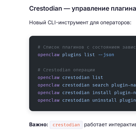
Crestodian — управление плагина
Новый CLI-инструмент для операторов:
# Список плагинов с состоянием завис
openclaw
 plugins
 list
 --json
# Crestodian операции
openclaw
 crestodian
 list
openclaw
 crestodian
 search
 plugin-na
openclaw
 crestodian
 install
 plugin-n
openclaw
 crestodian
 uninstall
 plugin
Важно:
работает интеракти
crestodian