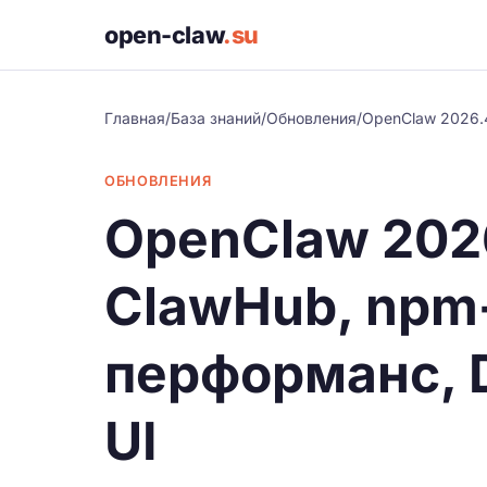
open-claw
.su
Главная
/
База знаний
/
Обновления
/
OpenClaw 2026.4
ОБНОВЛЕНИЯ
OpenClaw 202
ClawHub, npm
перформанс, D
UI