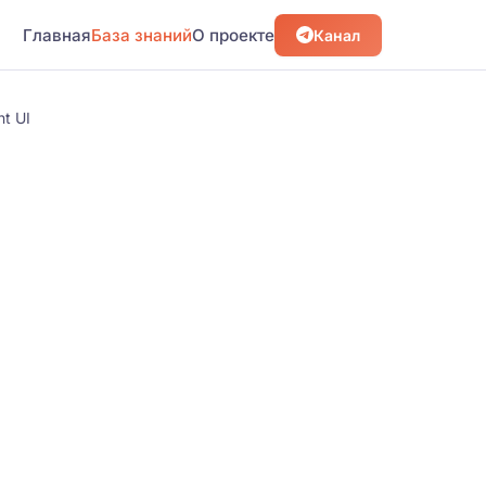
Главная
База знаний
О проекте
Канал
t UI