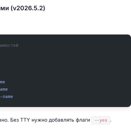
ми (v2026.5.2)
имостей
me
ame
-name
вно. Без TTY нужно добавлять флаги
.
--yes