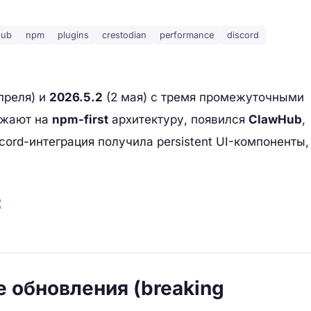
hub
npm
plugins
crestodian
performance
discord
преля) и
2026.5.2
(2 мая) с тремя промежуточными
зжают на
npm-first
архитектуру, появился
ClawHub
,
cord-интеграция получила persistent UI-компоненты,
2
е обновления (breaking