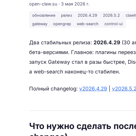
open-claw.su · 3 мая 2026 г.
обновление
релиз
2026.4.29
2026.5.2
claw
gateway
opengrep
web-search
control-ui
Два стабильных релиза:
2026.4.29
(30 а
бета-версиями. Главное: плагины перее
запуск Gateway стал в разы быстрее, Dis
а web-search наконец-то стабилен.
Полный changelog:
v2026.4.29
|
v2026.5.
Что нужно сделать посл