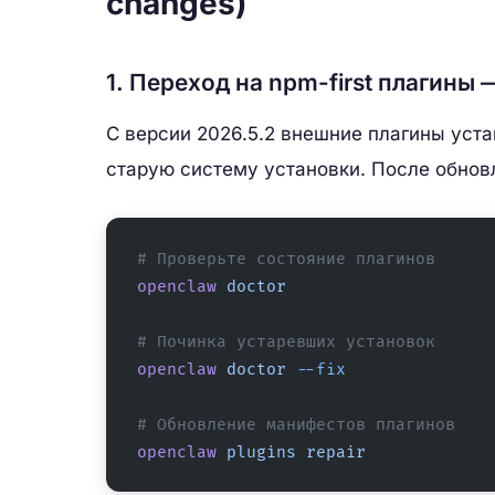
changes)
1. Переход на npm-first плагины
С версии 2026.5.2 внешние плагины уст
старую систему установки. После обнов
# Проверьте состояние плагинов
openclaw
 doctor
# Починка устаревших установок
openclaw
 doctor
 --fix
# Обновление манифестов плагинов
openclaw
 plugins
 repair