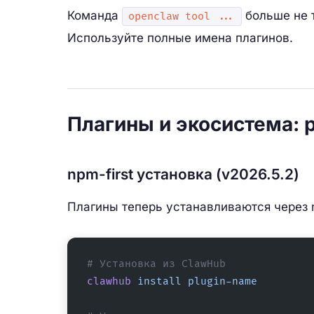
Команда
больше не т
openclaw tool ...
Используйте полные имена плагинов.
Плагины и экосистема:
npm-first установка (v2026.5.2)
Плагины теперь устанавливаются через 
# Установка из ClawHub
clawhub
 install
 plugin-name