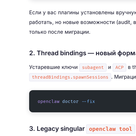
Если у вас плагины установлены вручну
работать, но новые возможности (audit,
только после миграции.
2. Thread bindings — новый форм
Устаревшие ключи
и
в t
subagent
ACP
. Миграц
threadBindings.spawnSessions
openclaw
 doctor
 --fix
3. Legacy singular
openclaw tool