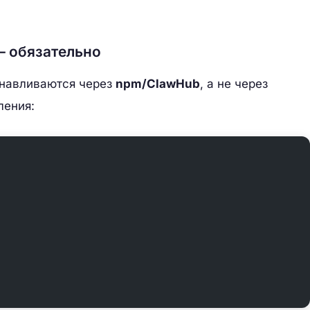
 — обязательно
анавливаются через
npm/ClawHub
, а не через
ления: