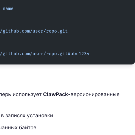
-name
/github.com/user/repo.git
/github.com/user/repo.git#abc1234
перь использует
ClawPack
-версионированные
в записях установки
ачанных байтов