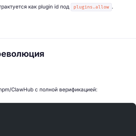
рактуется как plugin id под
.
plugins.allow
 революция
npm/ClawHub с полной верификацией: