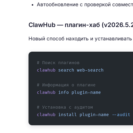
Автообновление с проверкой совмес
ClawHub — плагин-хаб (v2026.5.
Новый способ находить и устанавливать
# Поиск плагинов
clawhub
 search
 web-search
# Информация о плагине
clawhub
 info
 plugin-name
# Установка с аудитом
clawhub
 install
 plugin-name
 --audit