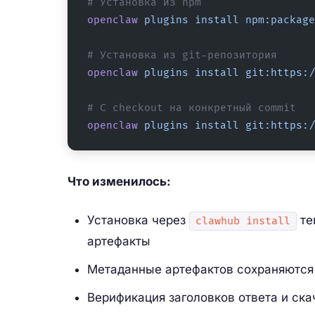
# Установка из npm
openclaw
 plugins
 install
 npm:package
# Установка из git-репозитория
openclaw
 plugins
 install
 git:https:/
# С checkout на конкретный commit
openclaw
 plugins
 install
 git:https:/
Что изменилось:
Установка через
те
clawhub install
артефакты
Метаданные артефактов сохраняются 
Верификация заголовков ответа и ск