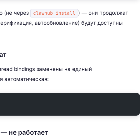
ю (не через
) — они продолжат
clawhub install
 верификация, автообновление) будут доступны
ат
hread bindings заменены на единый
ия автоматическая:
— не работает