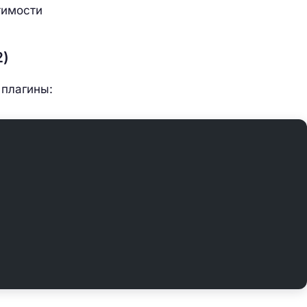
тимости
2)
 плагины: