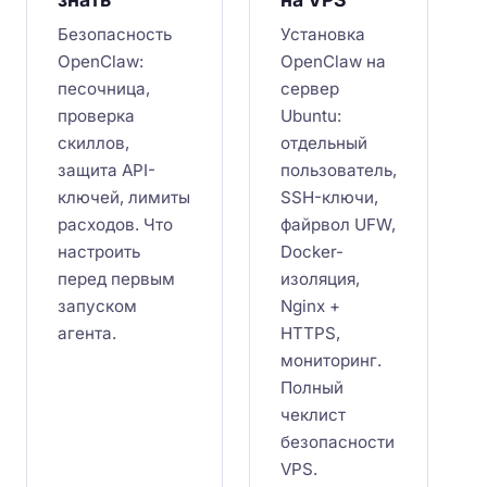
Безопасность
Установка
OpenClaw:
OpenClaw на
песочница,
сервер
проверка
Ubuntu:
скиллов,
отдельный
защита API-
пользователь,
ключей, лимиты
SSH-ключи,
расходов. Что
файрвол UFW,
настроить
Docker-
перед первым
изоляция,
запуском
Nginx +
агента.
HTTPS,
мониторинг.
Полный
чеклист
безопасности
VPS.