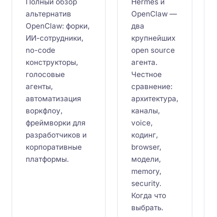
Полный обзор
Hermes и
альтернатив
OpenClaw —
OpenClaw: форки,
два
ИИ-сотрудники,
крупнейших
no-code
open source
конструкторы,
агента.
голосовые
Честное
агенты,
сравнение:
автоматизация
архитектура,
воркфлоу,
каналы,
фреймворки для
voice,
разработчиков и
кодинг,
корпоративные
browser,
платформы.
модели,
memory,
security.
Когда что
выбрать.