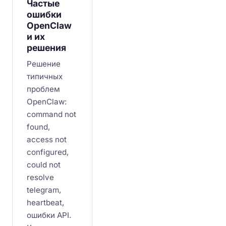
Частые
ошибки
OpenClaw
и их
решения
Решение
типичных
проблем
OpenClaw:
command not
found,
access not
configured,
could not
resolve
telegram,
heartbeat,
ошибки API.