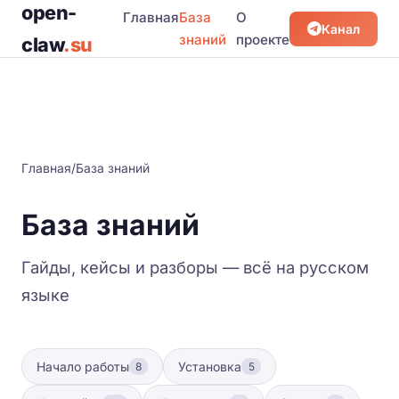
open-
Главная
База
О
Канал
знаний
проекте
claw
.su
Главная
/
База знаний
База знаний
Гайды, кейсы и разборы — всё на русском
языке
Начало работы
Установка
8
5