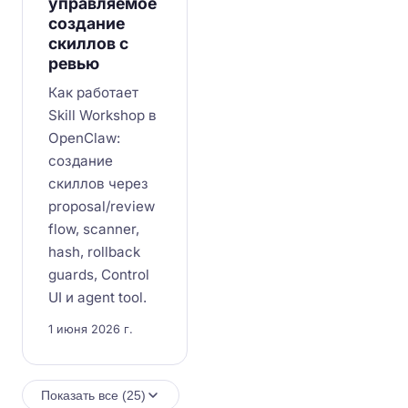
управляемое
создание
скиллов с
ревью
Как работает
Skill Workshop в
OpenClaw:
создание
скиллов через
proposal/review
flow, scanner,
hash, rollback
guards, Control
UI и agent tool.
1 июня 2026 г.
Показать все (25)