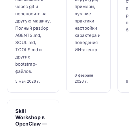
с
через git и
примеры,
п
переносить на
лучшие
р
другую машину.
практики
п
Полный разбор
настройки
б
AGENTS.md,
характера и
SOUL.md,
поведения
TOOLS.md и
ИИ-агента.
других
bootstrap-
файлов.
6 февраля
5 мая 2026 г.
2026 г.
6
Skill
Workshop в
OpenClaw —