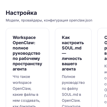
Настройка
Модели, провайдеры, конфигурация openclaw.json
Workspace
Как
OpenClaw:
настроить
O
полное
SOUL.md
руководство
—
по рабочему
личность
а
пространству
вашего
К
агента
агента
и
Что такое
Полное
с
workspace
руководство
с
OpenClaw,
по файлу
O
какие файлы в
SOUL.md в
Г
нем создавать,
OpenClaw.
с
как бэкапить
Структура,