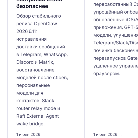
переработанный Con
безопаснее
упрощённый onboar
Обзор стабильного
обновлённые iOS/
релиза OpenClaw
приложения, GPT-5
2026.6.11:
модели, улучшени
исправления
Telegram/Slack/Dis
доставки сообщений
починка бесконеч
в Telegram, WhatsApp,
перезапусков Gate
Discord и Matrix,
удалённое управл
восстановление
браузером.
моделей после сбоев,
персональные
модели для
контактов, Slack
router relay mode и
Raft External Agent
wake bridge.
1 июля 2026 г.
1 июля 2026 г.